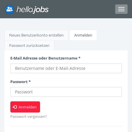
Toggl
navig
Direkt
zum
Haupt-
Neues Benutzerkonto erstellen
Anmelden
(aktiver
Inhalt
Reiter)
Reiter
Passwort zurücksetzen
E-Mail Adresse oder Benutzername
*
Passwort
*
Anmelden
Passwort vergessen?