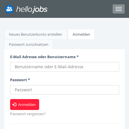
Toggl
navig
Direkt
zum
Haupt-
Neues Benutzerkonto erstellen
Anmelden
(aktiver
Inhalt
Reiter)
Reiter
Passwort zurücksetzen
E-Mail Adresse oder Benutzername
*
Passwort
*
Anmelden
Passwort vergessen?