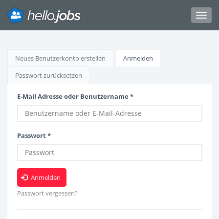
Toggl
navig
Direkt
zum
Haupt-
Neues Benutzerkonto erstellen
Anmelden
(aktiver
Inhalt
Reiter)
Reiter
Passwort zurücksetzen
E-Mail Adresse oder Benutzername
*
Passwort
*
Anmelden
Passwort vergessen?