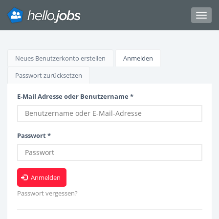
Toggl
navig
Direkt
zum
Haupt-
Neues Benutzerkonto erstellen
Anmelden
(aktiver
Inhalt
Reiter)
Reiter
Passwort zurücksetzen
E-Mail Adresse oder Benutzername
*
Passwort
*
Anmelden
Passwort vergessen?