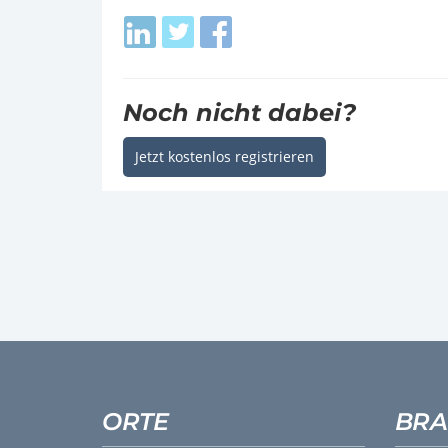
Login
Login
Login
with
with
with
LinkedIn
Twitter
Facebook
Noch nicht dabei?
Jetzt kostenlos registrieren
ORTE
BRA