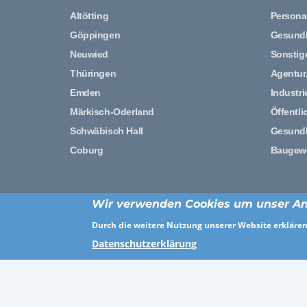
Altötting
Persona
Göppingen
Gesundh
Neuwied
Sonstig
Thüringen
Agentur
Emden
Industr
Märkisch-Oderland
Öffentli
Schwäbisch Hall
Gesund
Coburg
Baugewe
Wir verwenden Cookies um unser An
Durch die weitere Nutzung unserer Website erklären 
Datenschutzerklärung
Finde uns au