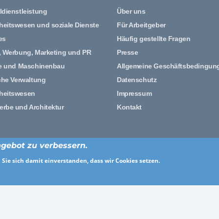
ldienstleistung
Über uns
eitswesen und soziale Dienste
Für Arbeitgeber
es
Häufig gestellte Fragen
, Werbung, Marketing und PR
Presse
ie und Maschinenbau
Allgemeine Geschäftsbedingun
che Verwaltung
Datenschutz
heitswesen
Impressum
rbe und Architektur
Kontakt
gebot zu verbessern.
© 2026 hello.jobs
Design und Entwicklung von Ceramex Media GmbH
Sie sich damit einverstanden, dass wir Cookies setzen.
f
Facebook
Twitter
YouTube
Xing