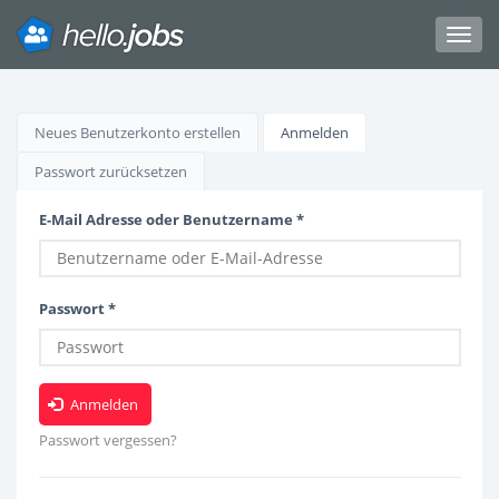
Toggl
navig
Direkt
zum
Haupt-
Neues Benutzerkonto erstellen
Anmelden
(aktiver
Inhalt
Reiter)
Reiter
Passwort zurücksetzen
E-Mail Adresse oder Benutzername
*
Passwort
*
Anmelden
Passwort vergessen?