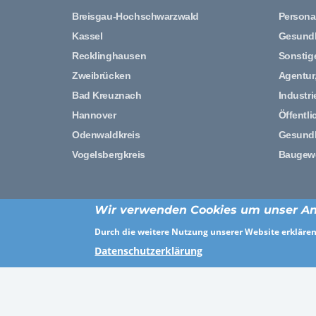
Breisgau-Hochschwarzwald
Persona
Kassel
Gesundh
Recklinghausen
Sonstig
Zweibrücken
Agentur
Bad Kreuznach
Industr
Hannover
Öffentli
Odenwaldkreis
Gesund
Vogelsbergkreis
Baugewe
Wir verwenden Cookies um unser An
Durch die weitere Nutzung unserer Website erklären 
Datenschutzerklärung
Finde uns au