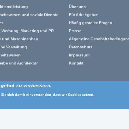
ldienstleistung
Über uns
eitswesen und soziale Dienste
Für Arbeitgeber
es
Häufig gestellte Fragen
, Werbung, Marketing und PR
Presse
ie und Maschinenbau
Allgemeine Geschäftsbedingun
che Verwaltung
Datenschutz
heitswesen
Impressum
rbe und Architektur
Kontakt
gebot zu verbessern.
© 2026 hello.jobs
Design und Entwicklung von Ceramex Media GmbH
Sie sich damit einverstanden, dass wir Cookies setzen.
f
Facebook
Twitter
YouTube
Xing