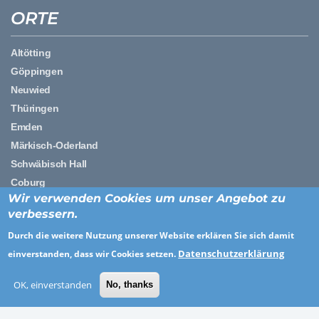
ORTE
Altötting
Göppingen
Neuwied
Thüringen
Emden
Märkisch-Oderland
Schwäbisch Hall
Coburg
Wir verwenden Cookies um unser Angebot zu
verbessern.
BRANCHEN
Durch die weitere Nutzung unserer Website erklären Sie sich damit
Datenschutzerklärung
einverstanden, dass wir Cookies setzen.
Personaldienstleistung
Gesundheitswesen und soziale Dienste
OK, einverstanden
No, thanks
Sonstiges
Agentur, Werbung, Marketing und PR