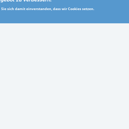
ldienstleistung
Über uns
Sie sich damit einverstanden, dass wir Cookies setzen.
eitswesen und soziale Dienste
Für Arbeitgeber
es
Häufig gestellte Fragen
, Werbung, Marketing und PR
Presse
ie und Maschinenbau
Allgemeine Geschäftsbedingun
che Verwaltung
Datenschutz
heitswesen
Impressum
rbe und Architektur
Kontakt
© 2026 hello.jobs
Design und Entwicklung von Ceramex Media GmbH
f
Facebook
Twitter
YouTube
Xing