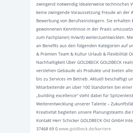
zwingend notwendig Idealerweise technisches V
keine zwingende Voraussetzung Freude an der A
Bewerbung von Berufseinsteigern. Sie erhalten b
gewonnenen Kenntnisse in der Praxis umzusetzen
zum Fachplaner( m/w/d) weiterzuentwicklen. Mehr
an Benefits aus den folgenden Kategorien auf u
& Prämien Team & Kultur Urlaub & Flexibilität 
Nachhaltigkeit Über GOLDBECK GOLDBECK realisi
verstehen Gebäude als Produkte und bieten all
bis zu Services im Betrieb. Aktuell beschäftigt
Mitarbeitende an über 100 Standorten bei eine
„building excellence“ steht dabei für Spitzenle
Weiterentwicklung unserer Talente – Zukunftsfäh
Kreativität begleiten unsere Planungsteams die P
Kontakt Herr Schicker GOLDBECK Ost GmbH Inte
37468 69 0
www.goldbeck.de/karriere