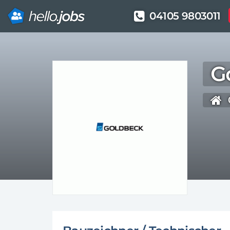
04105 9803011
Direkt
zum
G
Inhalt