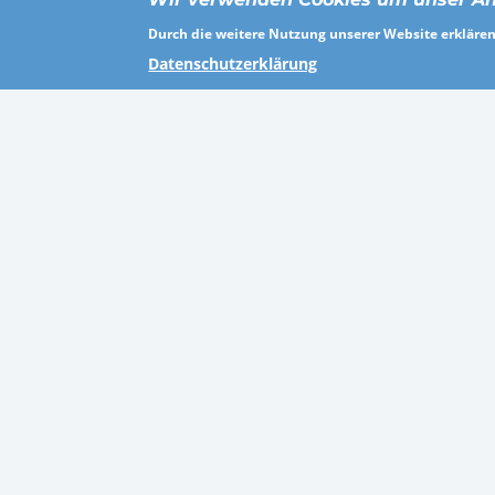
Breisgau-Hochschwarzwald
Persona
Durch die weitere Nutzung unserer Website erklären 
Kassel
Gesundh
Datenschutzerklärung
Recklinghausen
Sonstig
Zweibrücken
Agentur
Bad Kreuznach
Industr
Hannover
Öffentli
Odenwaldkreis
Gesund
Vogelsbergkreis
Baugewe
Finde uns au