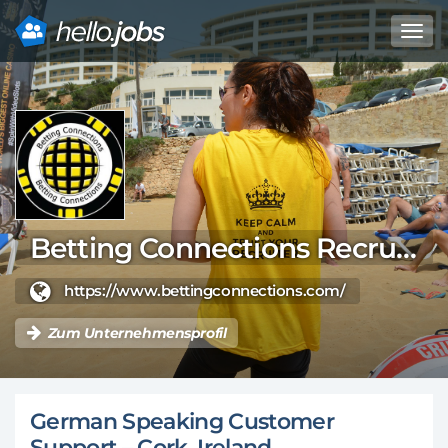
Toggl
navig
Direkt
zum
Inhalt
Betting Connections Recruitent Solutions/ Sliema, Malta
https://www.bettingconnections.com/
Zum Unternehmensprofil
German Speaking Customer
Support – Cork, Ireland