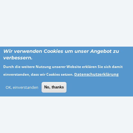
Wir verwenden Cookies um unser Angebot zu
verbessern.
Durch die weitere Nutzung unserer Website erklären Sie sich damit
ORTE
Datenschutzerklärung
einverstanden, dass wir Cookies setzen.
Altötting
OK, einverstanden
No, thanks
Göppingen
Neuwied
Thüringen
Emden
Märkisch-Oderland
Schwäbisch Hall