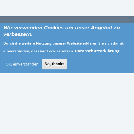
Wir verwenden Cookies um unser Angebot zu
verbessern.
ORTE
Durch die weitere Nutzung unserer Website erklären Sie sich damit
Datenschutzerklärung
einverstanden, dass wir Cookies setzen.
Breisgau-Hochschwarzwald
Kassel
OK, einverstanden
No, thanks
Recklinghausen
Zweibrücken
Bad Kreuznach
Hannover
Odenwaldkreis
Vogelsbergkreis
BRANCHEN