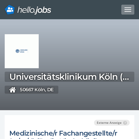
Toggl
navig
Direkt
zum
Inhalt
Universitätsklinikum Köln (AöR)
50667 Köln, DE
Externe Anzeige
Medizinische/r Fachangestellte/r