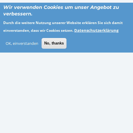
Wir verwenden Cookies um unser Angebot zu
verbessern.
Durch die weitere Nutzung unserer Website erklären Sie sich damit
Datenschutzerklärung
einverstanden, dass wir Cookies setzen.
ORTE
OK, einverstanden
No, thanks
Altötting
Göppingen
Neuwied
Thüringen
Emden
Märkisch-Oderland
Schwäbisch Hall
Coburg
BRANCHEN