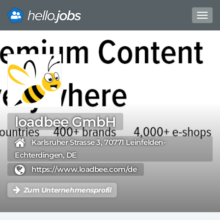
Toggl
navig
Direkt
zum
Inhalt
loadbee GmbH
Karlsruher Strasse 3, 70771 Leinfelden-
Echterdingen, DE
https://www.loadbee.com/de
Zum Unternehmensprofil