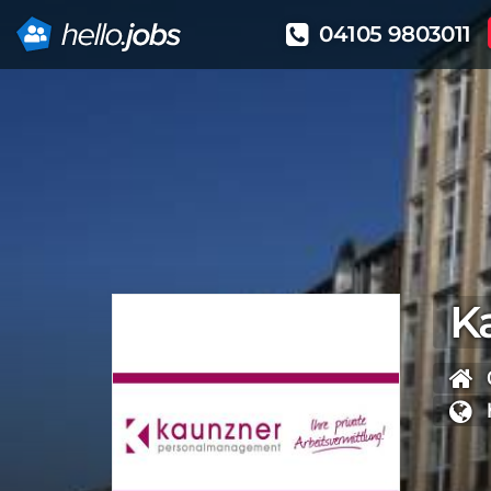
04105 9803011
Direkt
zum
Inhalt
K