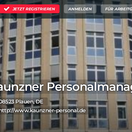
JETZT REGISTRIEREN
ANMELDEN
FÜR ARBEIT
aunzner Personalman
08523 Plauen, DE
http://www.kaunzner-personal.de