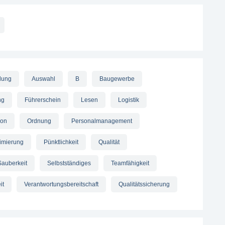
tlung
Auswahl
B
Baugewerbe
ng
Führerschein
Lesen
Logistik
ion
Ordnung
Personalmanagement
imierung
Pünktlichkeit
Qualität
Sauberkeit
Selbstständiges
Teamfähigkeit
it
Verantwortungsbereitschaft
Qualitätssicherung