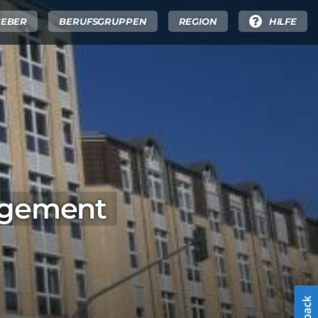
GEBER
BERUFSGRUPPEN
REGION
HILFE
agement