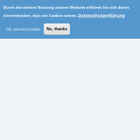
ORTE
Durch die weitere Nutzung unserer Website erklären Sie sich damit
Datenschutzerklärung
einverstanden, dass wir Cookies setzen.
Altötting
Göppingen
OK, einverstanden
No, thanks
Neuwied
Thüringen
Emden
Märkisch-Oderland
Schwäbisch Hall
Coburg
BRANCHEN
Personaldienstleistung
Gesundheitswesen und soziale Dienste
Sonstiges
Agentur, Werbung, Marketing und PR