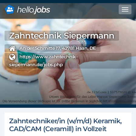
Toggl
navig
Direkt
zum
Zahntechnik Siepermann
Inhalt
An der Schmitte 17, 42781 Haan, DE
https://www.zahntechnik-
siepermann.de/jobs.php
Zahntechniker/in (w/m/d) Keramik,
CAD/CAM (Ceramill) in Vollzeit