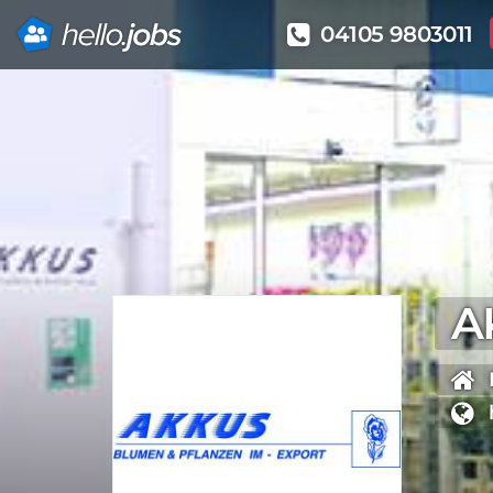
04105 9803011
Direkt
zum
Inhalt
A