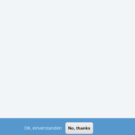
OK, einverstanden
No, thanks