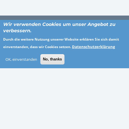
Wir verwenden Cookies um unser Angebot zu
verbessern.
ORTE
Durch die weitere Nutzung unserer Website erklären Sie sich damit
Datenschutzerklärung
einverstanden, dass wir Cookies setzen.
Breisgau-Hochschwarzwald
OK, einverstanden
No, thanks
Kassel
Recklinghausen
Zweibrücken
Bad Kreuznach
Hannover
Odenwaldkreis
Vogelsbergkreis
BRANCHEN