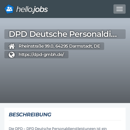
Toggl
navig
Direkt
zum
DPD Deutsche Personaldienstleistungen GmbH
Inhalt
Rheinstraße 99.0, 64295 Darmstadt, DE
https://dpd-gmbh.de/
BESCHREIBUNG
Die DPD – DPD Deutsche Personaldienstleistungen ist ein