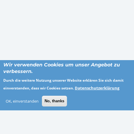
Wir verwenden Cookies um unser Angebot zu
verbessern.
Durch die weitere Nutzung unserer Website erklären Sie sich damit
ORTE
Datenschutzerklärung
einverstanden, dass wir Cookies setzen.
OK, einverstanden
No, thanks
Mittweida
Speyer
Dessau
Löbau-Zittau
Saalfeld-Rudolstadt