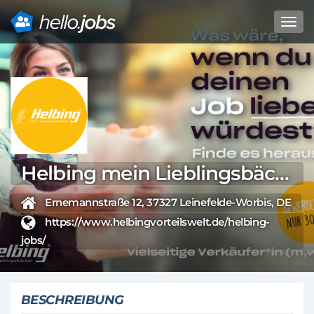
Toggl
navig
Direkt
zum
Inhalt
Helbing mein Lieblingsbäcker GmbH & Co. KG - Leinefelde
Ernemannstraße 12, 37327 Leinefelde-Worbis, DE
https://www.helbingvorteilswelt.de/helbing-
jobs/
BESCHREIBUNG