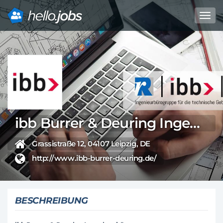
Toggl
navig
Direkt
zum
Inhalt
ibb Burrer & Deuring Ingenieurbüro GmbH - Leipzig
Grassistraße 12, 04107 Leipzig, DE
http://www.ibb-burrer-deuring.de/
BESCHREIBUNG