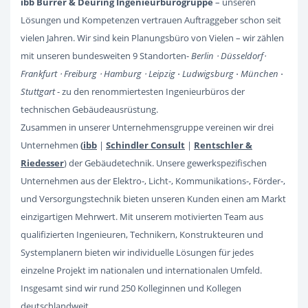
ibb Burrer & Deuring Ingenieurbürogruppe
– unseren
Lösungen und Kompetenzen vertrauen Auftraggeber schon seit
vielen Jahren. Wir sind kein Planungsbüro von Vielen – wir zählen
mit unseren bundesweiten 9 Standorten-
Berlin ⋅
Düsseldorf
⋅
Frankfurt ⋅ Freiburg ⋅ Hamburg ⋅ Leipzig
⋅
Ludwigsburg
⋅
München
⋅
Stuttgart
- zu den renommiertesten Ingenieurbüros der
technischen Gebäudeausrüstung.
Zusammen in unserer Unternehmensgruppe vereinen wir drei
Unternehmen
(
ibb
|
Schindler Consult
|
Rentschler &
Riedesser
) der Gebäudetechnik. Unsere gewerkspezifischen
Unternehmen aus der Elektro-, Licht-, Kommunikations-, Förder-,
und Versorgungstechnik bieten unseren Kunden einen am Markt
einzigartigen Mehrwert. Mit unserem motivierten Team aus
qualifizierten Ingenieuren, Technikern, Konstrukteuren und
Systemplanern bieten wir individuelle Lösungen für jedes
einzelne Projekt im nationalen und internationalen Umfeld.
Insgesamt sind wir rund 250 Kolleginnen und Kollegen
deutschlandweit.