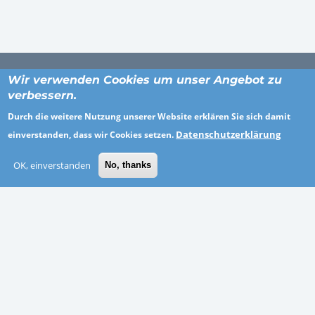
Wir verwenden Cookies um unser Angebot zu
verbessern.
ORTE
Durch die weitere Nutzung unserer Website erklären Sie sich damit
Datenschutzerklärung
einverstanden, dass wir Cookies setzen.
Altötting
Göppingen
OK, einverstanden
No, thanks
Neuwied
Thüringen
Emden
Märkisch-Oderland
Schwäbisch Hall
Coburg
BRANCHEN