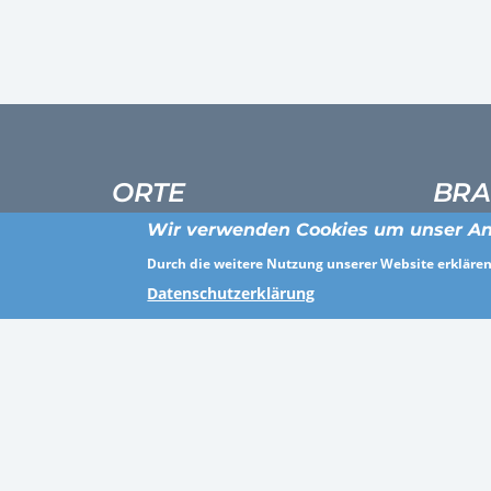
ORTE
BRA
Wir verwenden Cookies um unser An
Breisgau-Hochschwarzwald
Persona
Durch die weitere Nutzung unserer Website erklären 
Kassel
Gesundh
Datenschutzerklärung
Recklinghausen
Sonstig
Zweibrücken
Agentur
Bad Kreuznach
Industr
Hannover
Öffentli
Odenwaldkreis
Gesund
Vogelsbergkreis
Baugewe