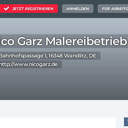
JETZT REGISTRIEREN
ANMELDEN
FÜR ARBEIT
ico Garz Malereibetri
Bahnhofspassage 1, 16348 Wandlitz, DE
http://www.nicogarz.de