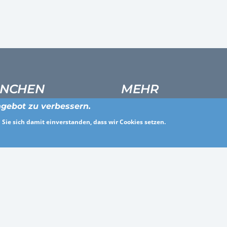
NCHEN
MEHR
gebot zu verbessern.
ldienstleistung
Über uns
Sie sich damit einverstanden, dass wir Cookies setzen.
eitswesen und soziale Dienste
Für Arbeitgeber
es
Häufig gestellte Fragen
, Werbung, Marketing und PR
Presse
ie und Maschinenbau
Allgemeine Geschäftsbedingun
che Verwaltung
Datenschutz
heitswesen
Impressum
rbe und Architektur
Kontakt