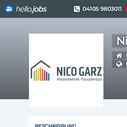
04105 9803011
Direkt
zum
N
Inhalt
BESCHREIBUNG