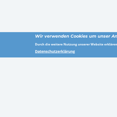
Wir verwenden Cookies um unser An
Durch die weitere Nutzung unserer Website erklären 
Datenschutzerklärung
ORTE
BRA
Breisgau-Hochschwarzwald
Persona
Kassel
Gesundh
Recklinghausen
Sonstig
Zweibrücken
Agentur
Bad Kreuznach
Industr
Hannover
Öffentli