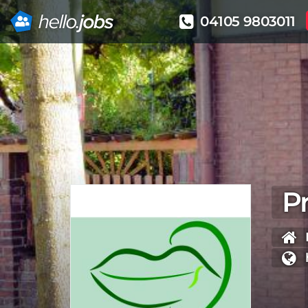
04105 9803011
Direkt
zum
Inhalt
Pr