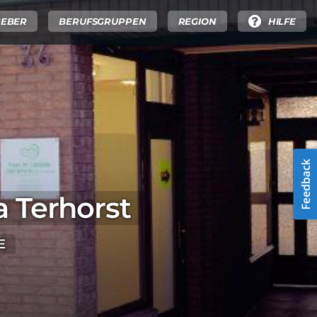
GEBER
BERUFSGRUPPEN
REGION
HILFE
a Terhorst
E