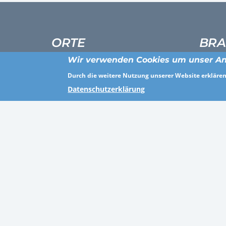
ORTE
BRA
Wir verwenden Cookies um unser An
Sangerhausen
Persona
Durch die weitere Nutzung unserer Website erklären 
Calenberger Land
Gesundh
Datenschutzerklärung
Kleve
Sonstig
Reutlingen
Agentur
Bautzen
Industr
Heilbronn
Öffentli
Ortenaukreis
Gesund
Weiden in der Oberpfalz
Baugewe