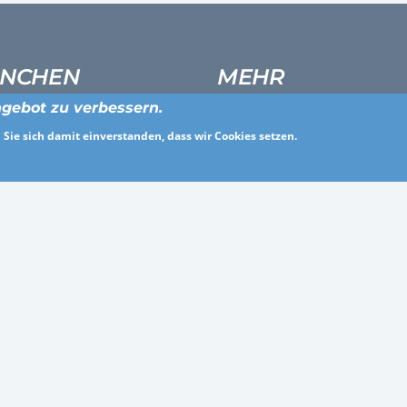
NCHEN
MEHR
gebot zu verbessern.
ldienstleistung
Über uns
Sie sich damit einverstanden, dass wir Cookies setzen.
eitswesen und soziale Dienste
Für Arbeitgeber
es
Häufig gestellte Fragen
, Werbung, Marketing und PR
Presse
ie und Maschinenbau
Allgemeine Geschäftsbedingun
che Verwaltung
Datenschutz
heitswesen
Impressum
rbe und Architektur
Kontakt
© 2026 hello.jobs
Design und Entwicklung von Ceramex Media GmbH