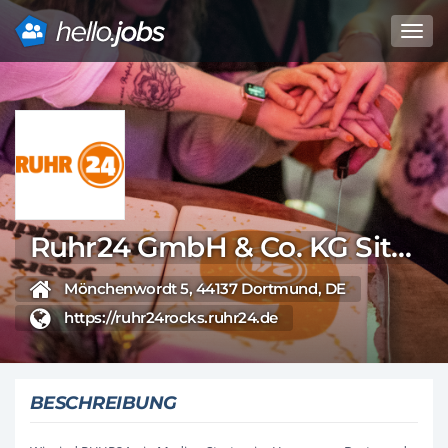
Toggl
navig
Direkt
zum
Inhalt
Ruhr24 GmbH & Co. KG Sitz Dortmund
Mönchenwordt 5, 44137 Dortmund, DE
https://ruhr24rocks.ruhr24.de
BESCHREIBUNG