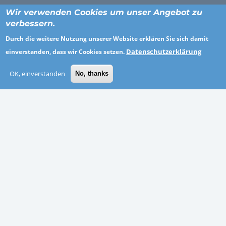
Wir verwenden Cookies um unser Angebot zu
verbessern.
ORTE
Durch die weitere Nutzung unserer Website erklären Sie sich damit
Datenschutzerklärung
einverstanden, dass wir Cookies setzen.
Breisgau-Hochschwarzwald
OK, einverstanden
No, thanks
Kassel
Recklinghausen
Zweibrücken
Bad Kreuznach
Hannover
Odenwaldkreis
Vogelsbergkreis
BRANCHEN
Personaldienstleistung
Gesundheitswesen und soziale Dienste