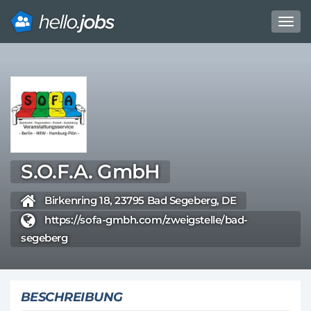
Toggl
navig
Direkt
zum
Inhalt
S.O.F.A. GmbH
Birkenring 18, 23795 Bad Segeberg, DE
https://sofa-gmbh.com/zweigstelle/bad-
segeberg
BESCHREIBUNG