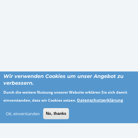
Wir verwenden Cookies um unser Angebot zu
verbessern.
Durch die weitere Nutzung unserer Website erklären Sie sich damit
ORTE
Datenschutzerklärung
einverstanden, dass wir Cookies setzen.
OK, einverstanden
No, thanks
Hildesheim
Paderborn
Wesermarsch