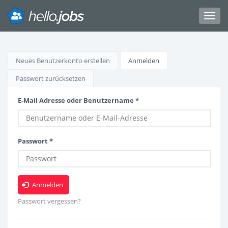
Toggl
navig
Direkt
zum
Haupt-
Neues Benutzerkonto erstellen
Anmelden
(aktiver
Inhalt
Reiter)
Reiter
Passwort zurücksetzen
E-Mail Adresse oder Benutzername
*
Passwort
*
Anmelden
Passwort vergessen?