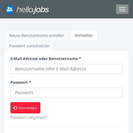
Toggl
navig
Direkt
zum
Haupt-
Neues Benutzerkonto erstellen
Anmelden
(aktiver
Inhalt
Reiter)
Reiter
Passwort zurücksetzen
E-Mail Adresse oder Benutzername
*
Passwort
*
Anmelden
Passwort vergessen?