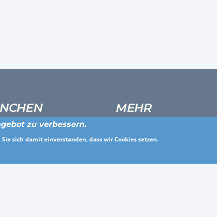
NCHEN
MEHR
gebot zu verbessern.
ldienstleistung
Über uns
Sie sich damit einverstanden, dass wir Cookies setzen.
eitswesen und soziale Dienste
Für Arbeitgeber
es
Häufig gestellte Fragen
, Werbung, Marketing und PR
Presse
ie und Maschinenbau
Allgemeine Geschäftsbedingun
che Verwaltung
Datenschutz
heitswesen
Impressum