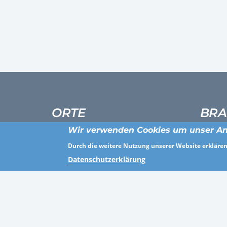
ORTE
BRA
Wir verwenden Cookies um unser An
Altötting
Persona
Durch die weitere Nutzung unserer Website erklären 
Göppingen
Gesundh
Datenschutzerklärung
Neuwied
Sonstig
Thüringen
Agentur
Emden
Industr
Märkisch-Oderland
Öffentli
Schwäbisch Hall
Gesund