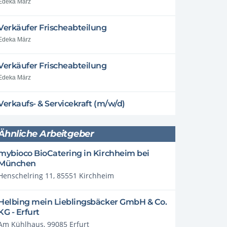
Edeka März
Verkäufer Frischeabteilung
Edeka März
Verkäufer Frischeabteilung
Edeka März
Verkaufs- & Servicekraft (m/w/d)
Ähnliche Arbeitgeber
mybioco BioCatering in Kirchheim bei
München
Henschelring 11, 85551 Kirchheim
Helbing mein Lieblingsbäcker GmbH & Co.
KG - Erfurt
Am Kühlhaus, 99085 Erfurt