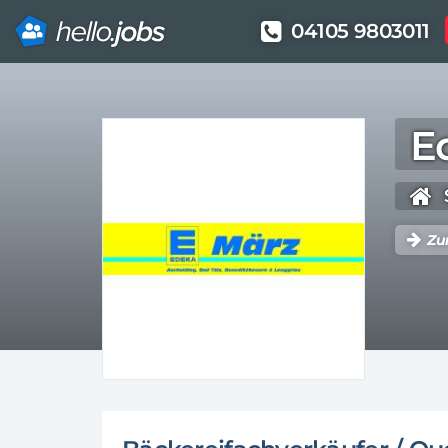
04105 9803011
Direkt
zum
E
Inhalt
Zu