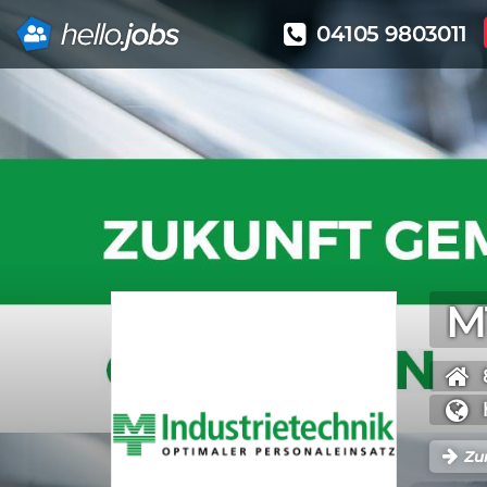
04105 9803011
Direkt
zum
Inhalt
M
Zu