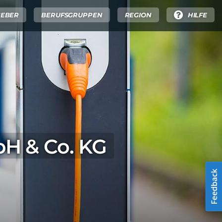
GEBER
BERUFSGRUPPEN
REGION
HILFE
bH & Co. KG