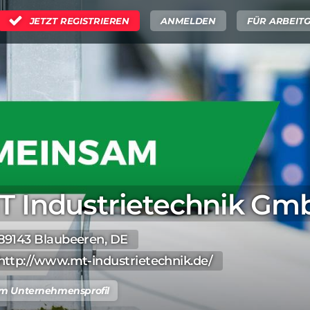
JETZT REGISTRIEREN
ANMELDEN
FÜR ARBEIT
T Industrietechnik Gm
89143 Blaubeeren, DE
http://www.mt-industrietechnik.de/
m Unternehmensprofil