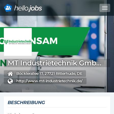
Toggl
navig
Direkt
zum
Inhalt
MT Industrietechnik GmbH & Co. KG
Böcklerallee 17, 27721 Ritterhude, DE
http://www.mt-industrietechnik.de/
BESCHREIBUNG