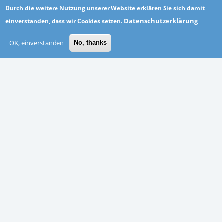
ORTE
Durch die weitere Nutzung unserer Website erklären Sie sich damit
Datenschutzerklärung
einverstanden, dass wir Cookies setzen.
Altötting
OK, einverstanden
No, thanks
Göppingen
Neuwied
Thüringen
Emden
Märkisch-Oderland
Schwäbisch Hall
Coburg
BRANCHEN
Personaldienstleistung
Gesundheitswesen und soziale Dienste
Sonstiges
Agentur, Werbung, Marketing und PR