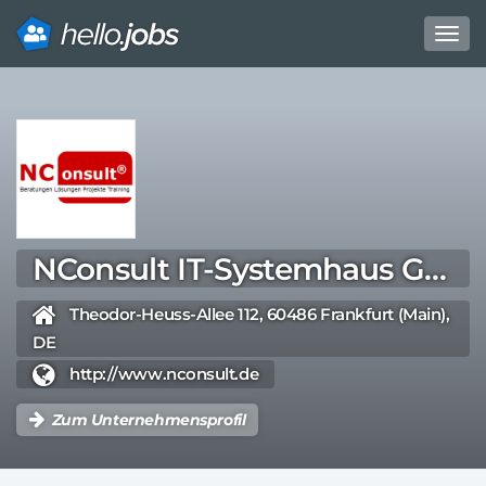
Toggl
navig
Direkt
zum
Inhalt
NConsult IT-Systemhaus GmbH, Frankfurt/ Main
Theodor-Heuss-Allee 112, 60486 Frankfurt (Main),
DE
http://www.nconsult.de
Zum Unternehmensprofil