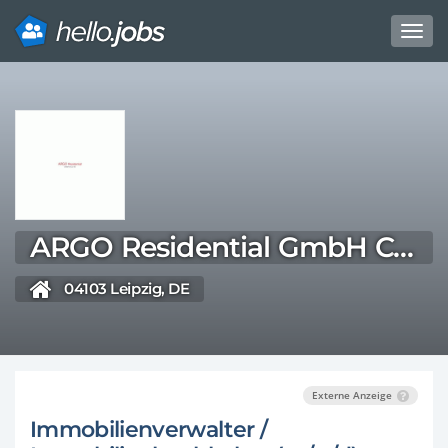
Toggl
navig
Direkt
zum
Inhalt
ARGO Residential GmbH Co. KG
04103 Leipzig, DE
Externe Anzeige
Immobilienverwalter /