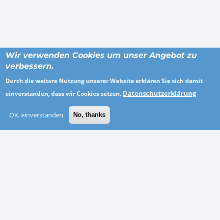
Wir verwenden Cookies um unser Angebot zu
verbessern.
Durch die weitere Nutzung unserer Website erklären Sie sich damit
Datenschutzerklärung
einverstanden, dass wir Cookies setzen.
ORTE
OK, einverstanden
No, thanks
Breisgau-Hochschwarzwald
Kassel
Recklinghausen
Zweibrücken
Bad Kreuznach
Hannover
Odenwaldkreis
Vogelsbergkreis